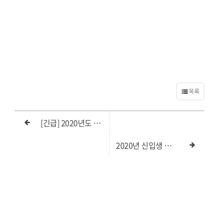
목록
[긴급] 2020년도 신입생 입학식및개강예배 일정변경안내
2020년 신입생 제출서류안내