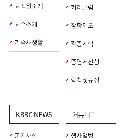
교직원소개
커리큘럼
교수소개
장학제도
기숙사생활
각종서식
증명서신청
학칙및규정
KBBC NEWS
커뮤니티
공지사항
행사앨범