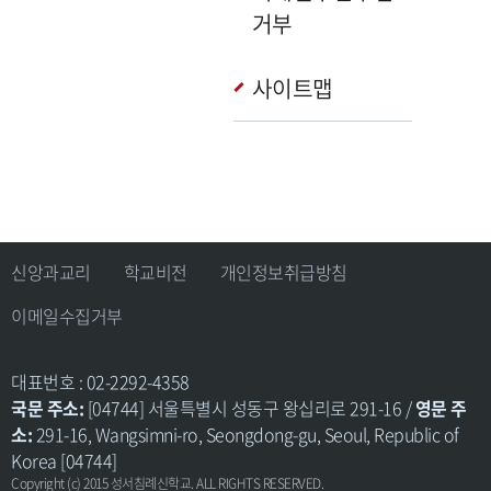
거부
사이트맵
신앙과교리
학교비전
개인정보취급방침
이메일수집거부
대표번호 : 02-2292-4358
국문 주소:
[04744] 서울특별시 성동구 왕십리로 291-16 /
영문 주
소:
291-16, Wangsimni-ro, Seongdong-gu, Seoul, Republic of
Korea [04744]
Copyright (c) 2015 성서침례신학교. ALL RIGHTS RESERVED.