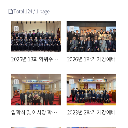
Total 124 /
1 page
H
H
2026년 13회 학위수여식
2026년 1학기 개강예배
611
04-08
757
03-04
kkaebbc
kkaebbc
H
H
입학식 및 이사장 학장 이취임예배
2023년 2학기 개강예배
2394
03-10
2399
08-29
최고관리자
최고관리자