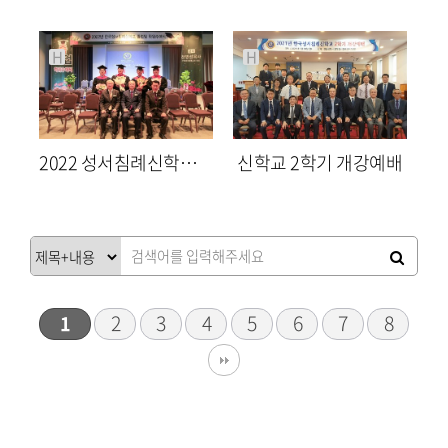
최고관리자
최고관리자
H
H
2022 성서침례신학교 졸업식
신학교 2학기 개강예배
1617
05-16
1658
08-30
최고관리자
최고관리자
2
3
4
5
6
7
8
1