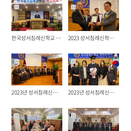
H
H
한국성서침례신학교 2학기 개강예배
2023 성서침례신학교 학위수여식
2245
08-29
2379
04-05
최고관리자
최고관리자
H
H
2023년 성서침례신학교 학위수여식
2023년 성서침례신학교 학위 수여식
2312
04-05
2410
04-05
최고관리자
최고관리자
H
H