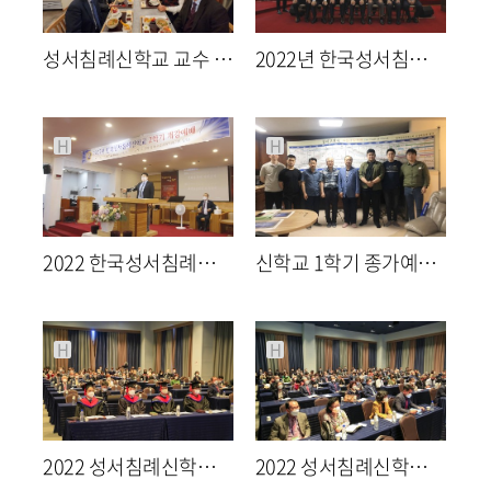
성서침례신학교 교수 수련회
2022년 한국성서침례신학교 2학기 개강예배
2463
02-08
2270
08-31
최고관리자
최고관리자
H
H
2022 한국성서침례신학교 2학기 개강예배
신학교 1학기 종가예배 및 신학생 MT
2136
08-31
2166
06-29
최고관리자
최고관리자
H
H
2022 성서침례신학교 졸업식
2022 성서침례신학교 졸업식
1829
05-16
1552
05-16